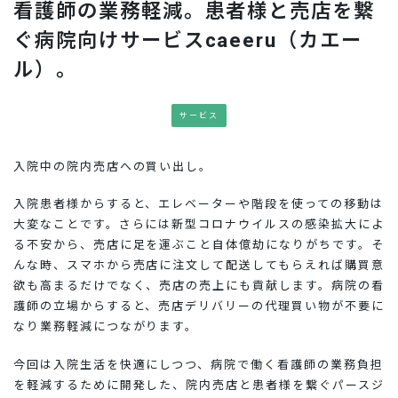
看護師の業務軽減。患者様と売店を繋
お問い合わせ
ぐ病院向けサービスcaeeru（カエー
ル）。
サービス
入院中の院内売店への買い出し。
入院患者様からすると、エレベーターや階段を使っての移動は
大変なことです。さらには新型コロナウイルスの感染拡大によ
る不安から、売店に足を運ぶこと自体億劫になりがちです。そ
んな時、スマホから売店に注文して配送してもらえれば購買意
欲も高まるだけでなく、売店の売上にも貢献します。病院の看
護師の立場からすると、売店デリバリーの代理買い物が不要に
なり業務軽減につながります。
今回は入院生活を快適にしつつ、病院で働く看護師の業務負担
を軽減するために開発した、院内売店と患者様を繋ぐパースジ