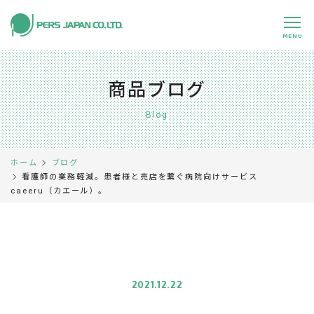
MENU
私たちの特長
About Us
商品ブログ
事業内容
Business
Blog
事例紹介
Case
ホーム
ブログ
企業情報
Company
看護師の業務軽減。患者様と売店を繋ぐ病院向けサービス
caeeru（カエール）。
採用情報
Recruit
パートナー募集
Partners
0120-891-224
平日 9:00～17:45
2021.12.22