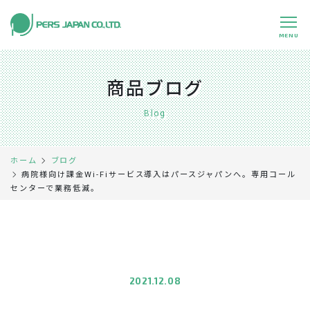
MENU
私たちの特長
About Us
商品ブログ
事業内容
Business
Blog
事例紹介
Case
ホーム
ブログ
企業情報
Company
病院様向け課金Wi-Fiサービス導入はパースジャパンへ。専用コール
センターで業務低減。
採用情報
Recruit
パートナー募集
Partners
0120-891-224
平日 9:00～17:45
2021.12.08