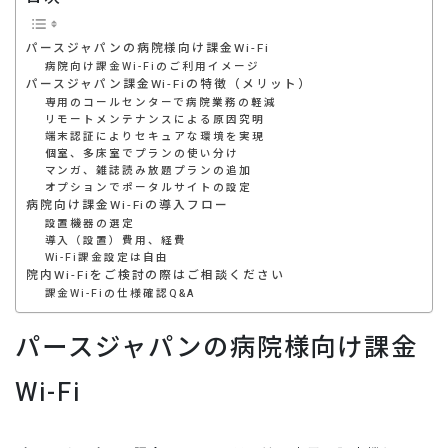
パースジャパンの病院様向け課金Wi-Fi
病院向け課金Wi-Fiのご利用イメージ
パースジャパン課金Wi-Fiの特徴（メリット）
専用のコールセンターで病院業務の軽減
リモートメンテナンスによる原因究明
端末認証によりセキュアな環境を実現
個室、多床室でプランの使い分け
マンガ、雑誌読み放題プランの追加
オプションでポータルサイトの設定
病院向け課金Wi-Fiの導入フロー
設置機器の選定
導入（設置）費用、経費
Wi-Fi課金設定は自由
院内Wi-Fiをご検討の際はご相談ください
課金Wi-Fiの仕様確認Q&A
パースジャパンの病院様向け課金
Wi-Fi