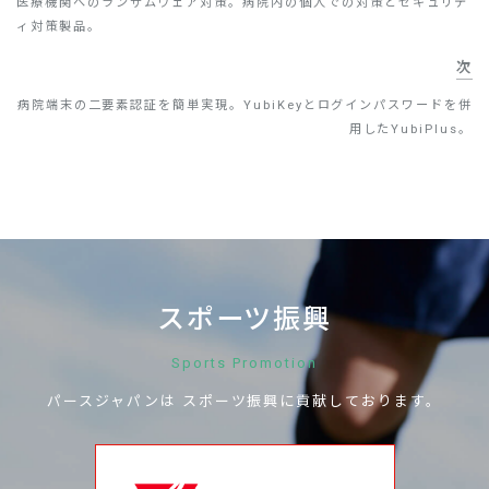
医療機関へのランサムウェア対策。病院内の個人での対策とセキュリテ
ィ対策製品。
次
病院端末の二要素認証を簡単実現。YubiKeyとログインパスワードを併
用したYubiPlus。
スポーツ振興
Sports Promotion
パースジャパンは
スポーツ振興に
貢献しております。