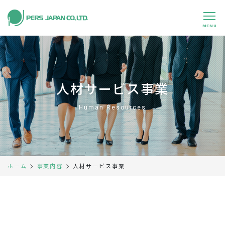
MENU
私たちの特長
About Us
事業内容
Business
人材サービス事業
事例紹介
Case
Human Resources
企業情報
Company
採用情報
Recruit
人材サービス事業
ホーム
事業内容
パートナー募集
Partners
0120-891-224
平日 9:00～17:45