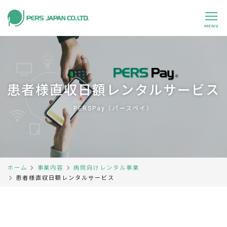
MENU
私たちの特長
About Us
事業内容
Business
患者様直収日額レンタルサービス
事例紹介
Case
PERSPay（パースペイ）
企業情報
Company
採用情報
Recruit
ホーム
事業内容
病院向けレンタル事業
パートナー募集
Partners
患者様直収日額レンタルサービス
0120-891-224
平日 9:00～17:45