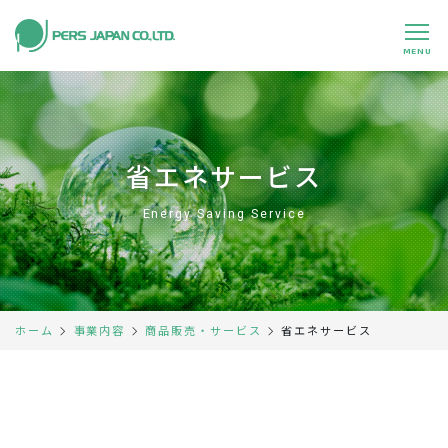
MENU
私たちの特長
About Us
事業内容
Business
省エネサービス
事例紹介
Case
Energy Saving Service
企業情報
Company
採用情報
Recruit
省エネサービス
ホーム
事業内容
商品販売・サービス
パートナー募集
Partners
0120-891-224
平日 9:00～17:45