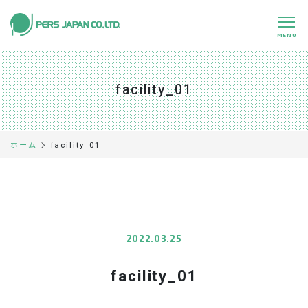
MENU
私たちの特長
About Us
facility_01
事業内容
Business
事例紹介
Case
facility_01
ホーム
企業情報
Company
採用情報
Recruit
パートナー募集
Partners
2022.03.25
facility_01
0120-891-224
平日 9:00～17:45