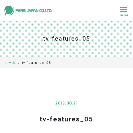
MENU
私たちの特長
About Us
tv-features_05
事業内容
Business
事例紹介
Case
tv-features_05
ホーム
企業情報
Company
採用情報
Recruit
パートナー募集
Partners
2019.08.21
tv-features_05
0120-891-224
平日 9:00～17:45