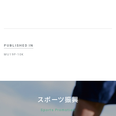
PUBLISHED IN
MU19P-10K
スポーツ振興
Sports Promotion