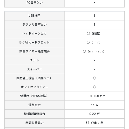
PC音声入力
×
USB端子
1
デジタル音声出力
1
ヘッドホーン出力
○（前面）
B-CASカードスロット
○（mini）
課金タイマー通信端子
○（mini-jack）
チルト
×
スイーベル
×
画面静止機能（画面メモ）
○
オン / オフタイマー
○
壁掛け（VESA規格）
100 × 100 mm
消費電力
34 W
待機時消費電力
0.22 W
年間消費電力
32 kWh / 年