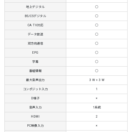
地上デジタル
○
BS/CSデジタル
○
CA TV対応
○
データ放送
○
双方向通信
○
EPG
○
字幕
○
番組情報
○
最大音声出力
3 W + 3 W
コンポジット入力
1
D端子
×
音声入力
1系統
HDMI
2
PC映像入力
×