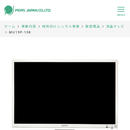
MENU
ホーム
事業内容
病院向けレンタル事業
取扱商品
液晶テレビ
私たちの特長
About Us
MU19P-10K
事業内容
Business
事例紹介
Case
企業情報
Company
採用情報
Recruit
パートナー募集
Partners
0120-891-224
平日 9:00～17:45