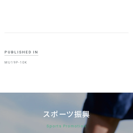
PUBLISHED IN
MU19P-10K
スポーツ振興
Sports Promotion