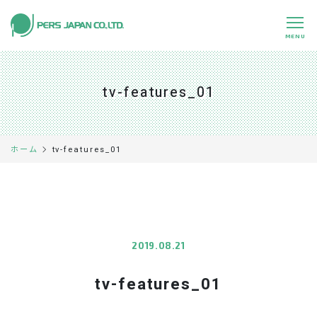
MENU
私たちの特長
About Us
tv-features_01
事業内容
Business
事例紹介
Case
tv-features_01
ホーム
企業情報
Company
採用情報
Recruit
パートナー募集
Partners
2019.08.21
tv-features_01
0120-891-224
平日 9:00～17:45