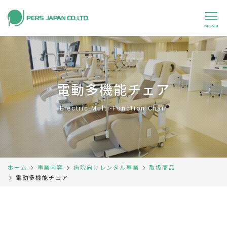
MENU
私たちの特長
About Us
事業内容
Business
電動多機能チェア
事例紹介
Case
Electric Multi-Function Chair
企業情報
Company
採用情報
Recruit
ホーム
事業内容
病院向けレンタル事業
取扱商品
パートナー募集
Partners
電動多機能チェア
0120-891-224
平日 9:00～17:45