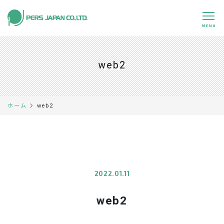
MENU
私たちの特長
About Us
web2
事業内容
Business
事例紹介
Case
web2
ホーム
企業情報
Company
採用情報
Recruit
パートナー募集
Partners
2022.01.11
web2
0120-891-224
平日 9:00～17:45