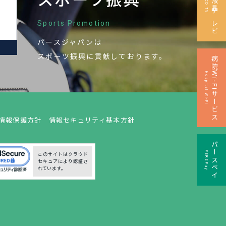
スポーツ振興
Sports Promotion
パースジャパンは
M
スポーツ振興に
貢献しております。
病院Wi-Fiサービス
Hospital Wi-Fi
情報保護方針
情報セキュリティ基本方針
パースペイ
PERSPay
このサイトはクラウド
セキュアにより認証さ
れています。