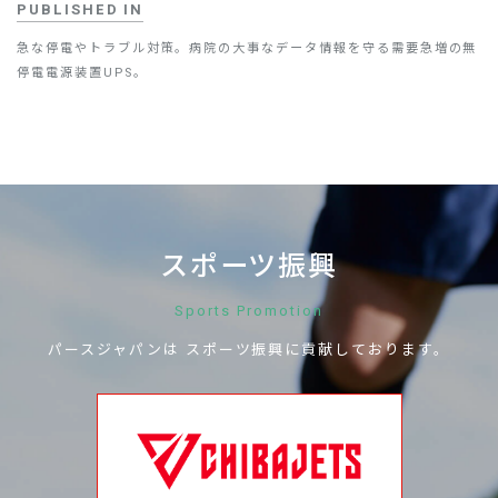
PUBLISHED IN
急な停電やトラブル対策。病院の大事なデータ情報を守る需要急増の無
停電電源装置UPS。
スポーツ振興
Sports Promotion
パースジャパンは
スポーツ振興に
貢献しております。