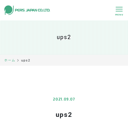
MENU
私たちの特長
About Us
ups2
事業内容
Business
事例紹介
Case
ups2
ホーム
企業情報
Company
採用情報
Recruit
パートナー募集
Partners
2021.09.07
ups2
0120-891-224
平日 9:00～17:45