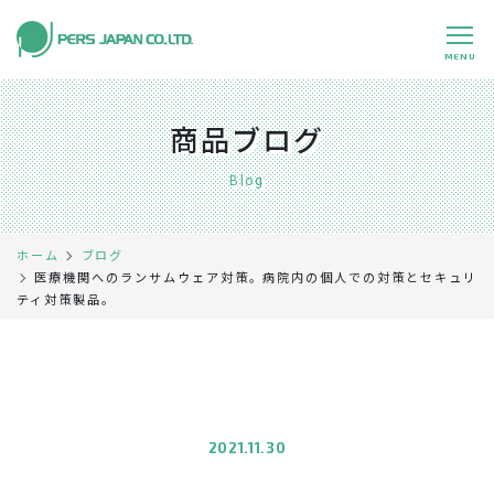
MENU
私たちの特長
About Us
商品ブログ
事業内容
Business
Blog
事例紹介
Case
ホーム
ブログ
企業情報
Company
医療機関へのランサムウェア対策。病院内の個人での対策とセキュリ
ティ対策製品。
採用情報
Recruit
パートナー募集
Partners
0120-891-224
平日 9:00～17:45
2021.11.30