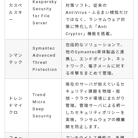
Kaspersky
カスペ
対策ソフト。従来の
Security
ルスキ
AntiVirus・ふるまい検知だけ
for File
ー
ではなく、ランサムウェア対
Server
策に特化した「Anti
Cryptor」機能を搭載。
包括的なソリューションで、
Symantec
他のSymantec単体製品と連
シマン
Advanced
携し、エンドポイント、ネッ
テック
Threat
トワーク、電子メールに対す
Protection
る攻撃をまとめて管理。
現在のサーバが抱えているセ
キュリティ課題を物理・仮
Trend
トレン
想・クラウド環境にまたがり
Micro
ドマイ
管理。管理サーバによる統一
Deep
クロ
したセキュリティポリシーを
Security
実現。ランサムウェアの横展
開を防止します。
フォー
アンチウイルス機能で、多種