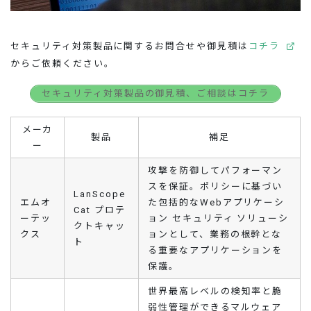
セキュリティ対策製品に関するお問合せや御見積は
コチラ
からご依頼ください。
セキュリティ対策製品の御見積、ご相談はコチラ
メーカ
製品
補足
ー
攻撃を防御してパフォーマン
スを保証。ポリシーに基づい
LanScope
エムオ
た包括的なWebアプリケーシ
Cat プロテ
ーテッ
ョン セキュリティ ソリューシ
クトキャッ
クス
ョンとして、業務の根幹とな
ト
る重要なアプリケーションを
保護。
世界最高レベルの検知率と脆
弱性管理ができるマルウェア