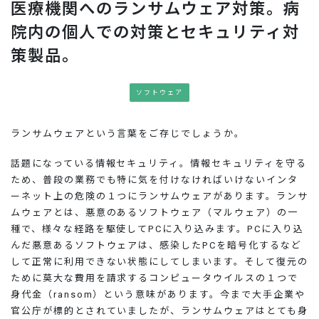
医療機関へのランサムウェア対策。病
お問い合わせ
院内の個人での対策とセキュリティ対
策製品。
ソフトウェア
ランサムウェアという言葉をご存じでしょうか。
話題になっている情報セキュリティ。情報セキュリティを守る
ため、普段の業務でも特に気を付けなければいけないインタ
ーネット上の危険の１つにランサムウェアがあります。ランサ
ムウェアとは、悪意のあるソフトウェア（マルウェア）の一
種で、様々な経路を駆使してPCに入り込みます。PCに入り込
んだ悪意あるソフトウェアは、感染したPCを暗号化するなど
して正常に利用できない状態にしてしまいます。そして復元の
ために莫大な費用を請求するコンピュータウイルスの１つで
身代金（ransom）という意味があります。今まで大手企業や
官公庁が標的とされていましたが、ランサムウェアはとても身