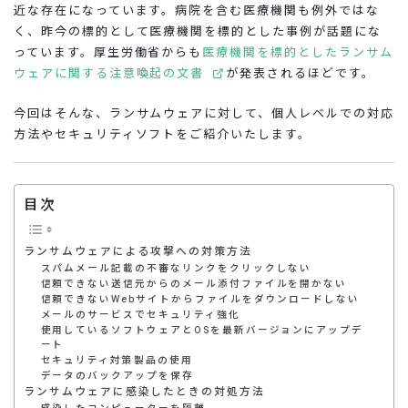
近な存在になっています。病院を含む医療機関も例外ではな
く、昨今の標的として医療機関を標的とした事例が話題にな
っています。厚生労働省からも
医療機関を標的としたランサム
ウェアに関する注意喚起の文書
が発表されるほどです。
今回はそんな、ランサムウェアに対して、個人レベルでの対応
方法やセキュリティソフトをご紹介いたします。
目次
ランサムウェアによる攻撃への対策方法
スパムメール記載の不審なリンクをクリックしない
信頼できない送信元からのメール添付ファイルを開かない
信頼できないWebサイトからファイルをダウンロードしない
メールのサービスでセキュリティ強化
使用しているソフトウェアとOSを最新バージョンにアップデ
ート
セキュリティ対策製品の使用
データのバックアップを保存
ランサムウェアに感染したときの対処方法