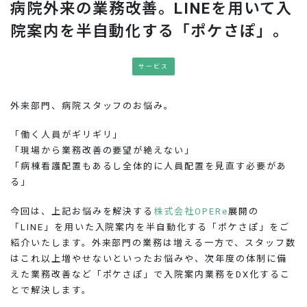
病院外来の業務改善。LINEを用いて入
お問い合わせ
院案内を半自動化する「ポケさぽ」。
サービス
外来部門、病院スタッフのお悩み。
「働く人員がギリギリ」
「現場から業務改善の要望が絶えない」
「病棟看護配置もあるし全体的に人員配置を見直す必要があ
る」
今回は、上記お悩みを解決する
株式会社OPERe
展開の
「LINE」を用いた入院案内を半自動化する「ポケさぽ」をご
紹介いたします。外来部門の業務は増える一方で、スタッフ数
はこれ以上増やせないといったお悩みや、次年度の体制に備
えた業務改善など「ポケさぽ」で入院案内業務をDX化するこ
とで解決します。