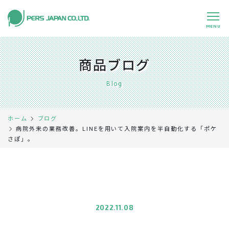
MENU
私たちの特長
About Us
商品ブログ
事業内容
Business
Blog
事例紹介
Case
ホーム
ブログ
企業情報
Company
病院外来の業務改善。LINEを用いて入院案内を半自動化する「ポケ
さぽ」。
採用情報
Recruit
パートナー募集
Partners
0120-891-224
平日 9:00～17:45
2022.11.08