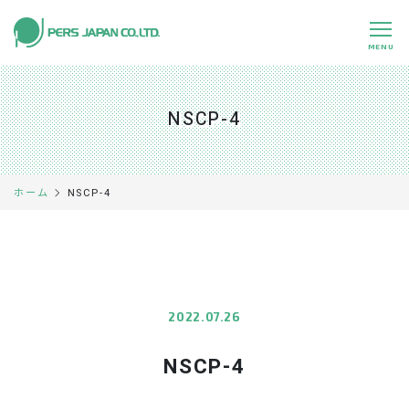
MENU
私たちの特長
About Us
NSCP-4
事業内容
Business
事例紹介
Case
NSCP-4
ホーム
企業情報
Company
採用情報
Recruit
パートナー募集
Partners
2022.07.26
NSCP-4
0120-891-224
平日 9:00～17:45