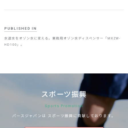
PUBLISHED IN
水道水をオゾン水に変える。業務用オゾン水ディスペンサー「MXZW-
HD100」。
スポーツ振興
Sports Promotion
パースジャパンは
スポーツ振興に
貢献しております。