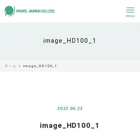
MENU
私たちの特長
About Us
image_HD100_1
事業内容
Business
事例紹介
Case
image_HD100_1
ホーム
企業情報
Company
採用情報
Recruit
パートナー募集
Partners
2022.06.22
image_HD100_1
0120-891-224
平日 9:00～17:45