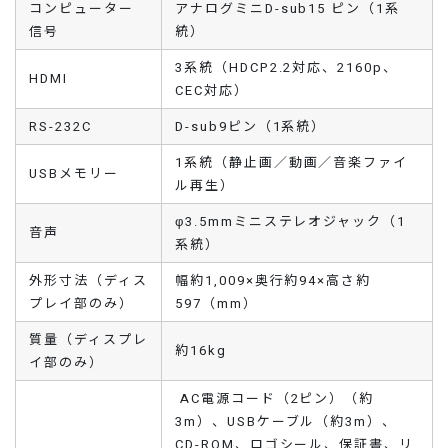
コンピューター
アナログミニD-sub15 ピン（1系
信号
統）
3系統（HDCP2.2対応、2160p、
HDMI
CEC対応）
RS-232C
D-sub9ピン（1系統）
1系統（静止画／動画／音楽ファイ
USBメモリー
ル再生）
φ3.5mmミニステレオジャック（1
音声
系統）
外形寸法（ディス
幅約1,009×奥行約94×高さ約
プレイ部のみ）
597（mm）
質量（ディスプレ
約16kg
イ部のみ）
AC電源コード（2ピン）（約
3m）、USBケーブル（約3m）、
CD-ROM、ロゴシール、保証書、リ