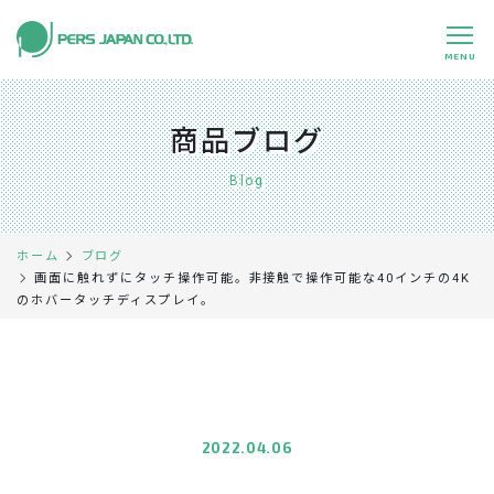
MENU
私たちの特長
About Us
商品ブログ
事業内容
Business
Blog
事例紹介
Case
ホーム
ブログ
企業情報
Company
画面に触れずにタッチ操作可能。非接触で操作可能な40インチの4K
のホバータッチディスプレイ。
採用情報
Recruit
パートナー募集
Partners
0120-891-224
平日 9:00～17:45
2022.04.06