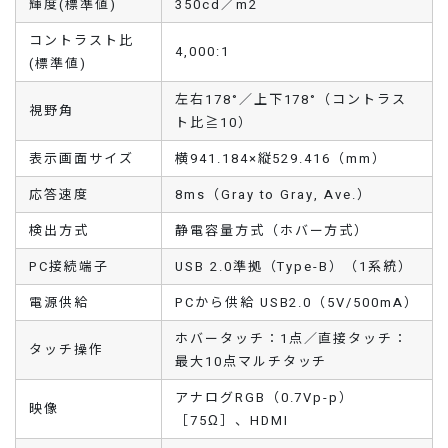
輝度(標準値)
350cd／m2
コントラスト比
4,000:1
(標準値)
左右178°／上下178°（コントラス
視野角
ト比≧10）
表示画面サイズ
横941.184×縦529.416（mm）
応答速度
8ms（Gray to Gray, Ave.）
検出方式
静電容量方式（ホバー方式）
PC接続端子
USB 2.0準拠（Type-B）（1系統）
電源供給
PCから供給 USB2.0（5V/500mA）
ホバータッチ：1点／直接タッチ：
タッチ操作
最大10点マルチタッチ
アナログRGB（0.7Vp-p）
映像
［75Ω］、HDMI