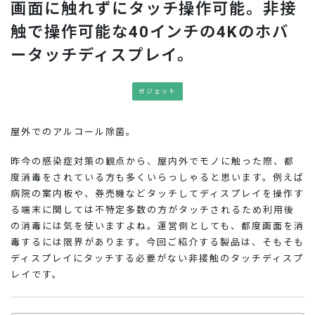
画面に触れずにタッチ操作可能。非接
お問い合わせ
触で操作可能な40インチの4Kのホバ
ータッチディスプレイ。
ガジェット
屋外でのアルコール除菌。
昨今の感染症対策の観点から、屋内外でモノに触った際、都
度消毒をされている方も多くいらっしゃると思います。例えば
病院の案内板や、券売機などタッチしてディスプレイを操作す
る端末に関しては不特定多数の方がタッチされるため利用後
の消毒には気を使いますよね。運営側としても、都度画面を消
毒するには限界があります。今回ご紹介する製品は、そもそも
ディスプレイにタッチする必要がない非接触のタッチディスプ
レイです。