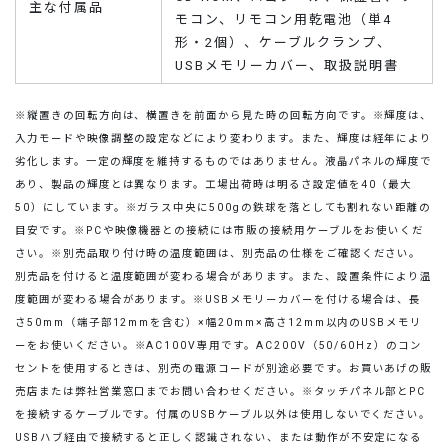
主な付属品
モコン、リモコン用乾電池（単4
形・2個）、ケーブルクランプ、
USBメモリーカバー、取扱説明書
※縦置きの回転方向は、横置きを前面から見た時の回転方向です。
※輝度は、
入力モードや映像調整の設定などにより変わります。また、輝度は経年により
劣化します。一定の輝度を維持するものではありません。液晶パネルの輝度で
あり、製品の輝度とは異なります。工場出荷時は明るさ設定値を40（最大
50）にしています。
※ガラス中央に500gの鉄球を落としても割れない距離の
目安です。
※PCや映像機器との接続には市販の接続用ケーブルをお使いくだ
さい。
※別売品取り付け時の温度範囲は、別売品の仕様をご確認ください。
別売品を付けると温度範囲が変わる場合があります。また、設置条件により温
度範囲が変わる場合があります。
※USBメモリーカバーを付ける場合は、長
さ50mm（端子部12mmを含む）×幅20mm×高さ12mm以内のUSBメモリ
ーをお使いください。
※AC100V専用です。AC200V（50/60Hz）のコン
セントを使用するときは、別売の電源コードが別途必要です。お買いあげの販
売店または弊社営業窓口までお問い合わせください。
※タッチパネル部とPC
を接続するケーブルです。付属のUSBケーブル以外は使用しないでください。
USBハブ経由で接続すると正しく認識されない、または動作が不安定になる