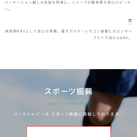
パーテーション越しの会話を円滑に。シャープの簡単導入窓口スピーカ
ー。
次
病院用NASとして安心の実績。電子カルテ・レセコン連動にはエンター
プライズ向けQNAP。
スポーツ振興
Sports Promotion
パースジャパンは
スポーツ振興に
貢献しております。