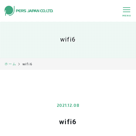
MENU
私たちの特長
About Us
wifi6
事業内容
Business
事例紹介
Case
wifi6
ホーム
企業情報
Company
採用情報
Recruit
パートナー募集
Partners
2021.12.08
wifi6
0120-891-224
平日 9:00～17:45