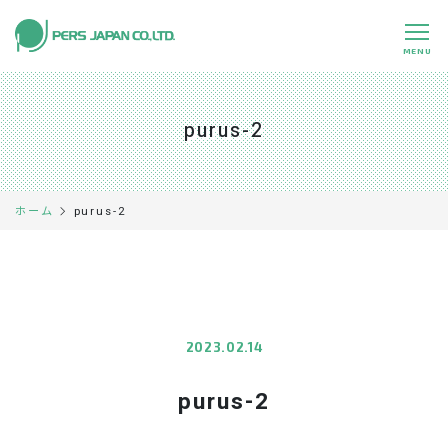
MENU
私たちの特長
About Us
purus-2
事業内容
Business
事例紹介
Case
purus-2
ホーム
企業情報
Company
採用情報
Recruit
パートナー募集
Partners
2023.02.14
purus-2
0120-891-224
平日 9:00～17:45