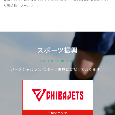
現場に応じて適切なオシボリを提供。医療・介護の現場に最適なオシボ
リ製造機「プールス」。
スポーツ振興
Sports Promotion
パースジャパンは
スポーツ振興に
貢献しております。
千葉ジェッツ