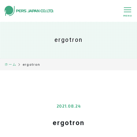
MENU
私たちの特長
About Us
ergotron
事業内容
Business
事例紹介
Case
ergotron
ホーム
企業情報
Company
採用情報
Recruit
パートナー募集
Partners
2021.08.24
ergotron
0120-891-224
平日 9:00～17:45