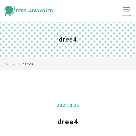
MENU
私たちの特長
About Us
dree4
事業内容
Business
事例紹介
Case
dree4
ホーム
企業情報
Company
採用情報
Recruit
パートナー募集
Partners
2021.10.25
dree4
0120-891-224
平日 9:00～17:45