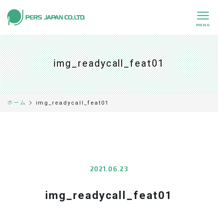
MENU
私たちの特長
About Us
img_readycall_feat01
事業内容
Business
事例紹介
Case
img_readycall_feat01
ホーム
企業情報
Company
採用情報
Recruit
パートナー募集
Partners
2021.06.23
img_readycall_feat01
0120-891-224
平日 9:00～17:45