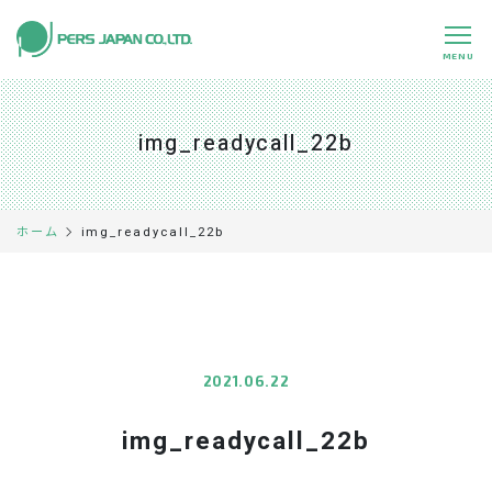
MENU
私たちの特長
About Us
img_readycall_22b
事業内容
Business
事例紹介
Case
img_readycall_22b
ホーム
企業情報
Company
採用情報
Recruit
パートナー募集
Partners
2021.06.22
img_readycall_22b
0120-891-224
平日 9:00～17:45