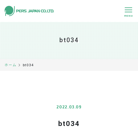
MENU
私たちの特長
About Us
bt034
事業内容
Business
事例紹介
Case
bt034
ホーム
企業情報
Company
採用情報
Recruit
パートナー募集
Partners
2022.03.09
bt034
0120-891-224
平日 9:00～17:45