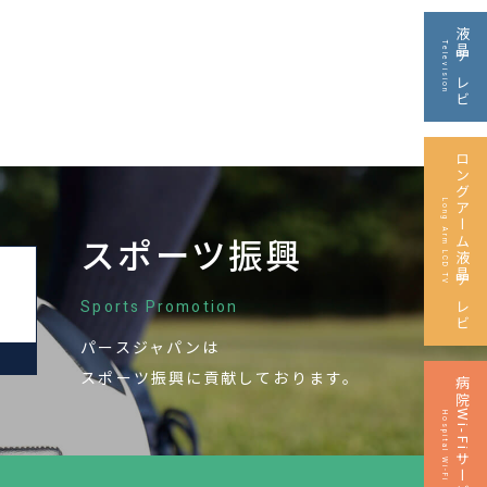
液晶テレビ
Television
ロングアーム液晶テレビ
Long Arm LCD TV
スポーツ振興
Sports Promotion
パースジャパンは
M
スポーツ振興に
貢献しております。
病院Wi-Fiサービス
Hospital Wi-Fi