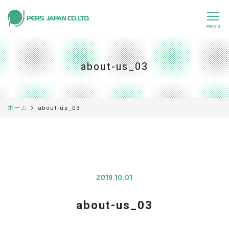
MENU
私たちの特長
About Us
about-us_03
事業内容
Business
事例紹介
Case
about-us_03
ホーム
企業情報
Company
採用情報
Recruit
パートナー募集
Partners
2019.10.01
about-us_03
0120-891-224
平日 9:00～17:45