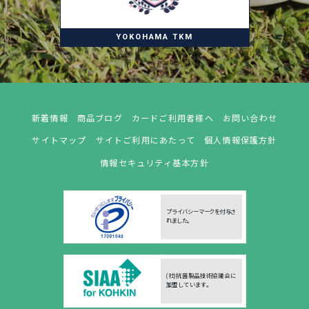
YOKOHAMA TKM
新着情報
商品ブログ
カードご利用者様へ
お問い合わせ
サイトマップ
サイトご利用にあたって
個人情報保護方針
情報セキュリティ基本方針
プライバシーマークを付与さ
れました。
(社)抗菌製品技術協議会に
加盟しています。