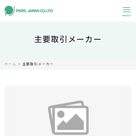
MENU
私たちの特長
About Us
主要取引メーカー
事業内容
Business
事例紹介
Case
主要取引メーカー
ホーム
企業情報
Company
採用情報
Recruit
パートナー募集
Partners
0120-891-224
平日 9:00～17:45