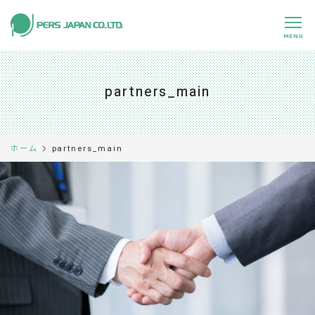
MENU
私たちの特長
About Us
partners_main
事業内容
Business
事例紹介
Case
partners_main
ホーム
企業情報
Company
採用情報
Recruit
パートナー募集
Partners
0120-891-224
平日 9:00～17:45