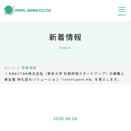
MENU
私たちの特長
About Us
新着情報
事業内容
Business
News
事例紹介
Case
ホーム
新着情報
企業情報
Company
BAKUTAN株式会社（東京大学 松尾研発スタートアップ）の戦略人
事支援 特化型AIソリューション「Intelligent HR」を導入します。
採用情報
Recruit
パートナー募集
Partners
0120-891-224
平日 9:00～17:45
2025.09.26