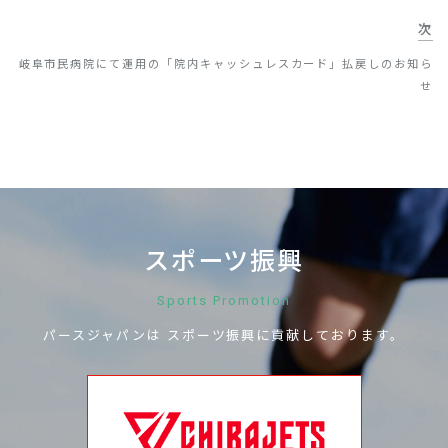
次
岐阜市民病院にて運用の「院内キャッシュレスカード」払戻しのお知ら
せ
スポーツ振興
Sports Promotion
パースジャパンは
スポーツ振興に
貢献しております。