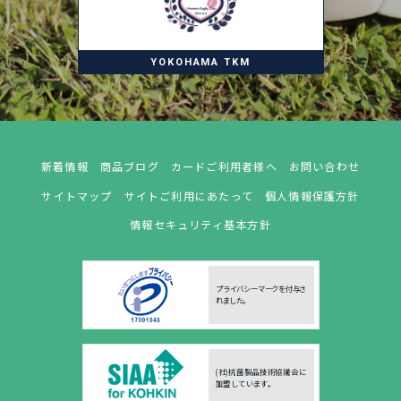
YOKOHAMA TKM
新着情報
商品ブログ
カードご利用者様へ
お問い合わせ
サイトマップ
サイトご利用にあたって
個人情報保護方針
情報セキュリティ基本方針
プライバシーマークを付与さ
れました。
(社)抗菌製品技術協議会に
加盟しています。