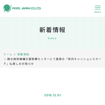
MENU
私たちの特長
About Us
新着情報
事業内容
Business
News
事例紹介
Case
ホーム
新着情報
企業情報
Company
国立病院機構災害医療センターにて運用の「院内キャッシュレスカー
ド」払戻しのお知らせ
採用情報
Recruit
パートナー募集
Partners
0120-891-224
平日 9:00～17:45
2016.12.01