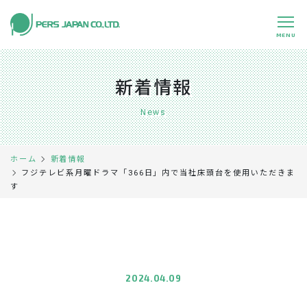
MENU
私たちの特長
About Us
新着情報
事業内容
Business
News
事例紹介
Case
ホーム
新着情報
企業情報
Company
フジテレビ系月曜ドラマ「366日」内で当社床頭台を使用いただきま
す
採用情報
Recruit
パートナー募集
Partners
0120-891-224
平日 9:00～17:45
2024.04.09