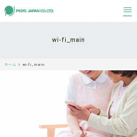
MENU
私たちの特長
About Us
wi-fi_main
事業内容
Business
事例紹介
Case
wi-fi_main
ホーム
企業情報
Company
採用情報
Recruit
パートナー募集
Partners
0120-891-224
平日 9:00～17:45