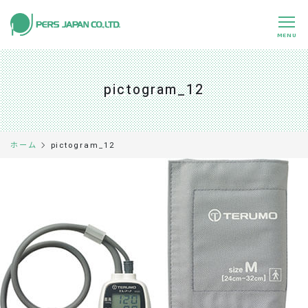
MENU
私たちの特長
About Us
pictogram_12
事業内容
Business
事例紹介
Case
pictogram_12
ホーム
企業情報
Company
採用情報
Recruit
パートナー募集
Partners
0120-891-224
平日 9:00～17:45