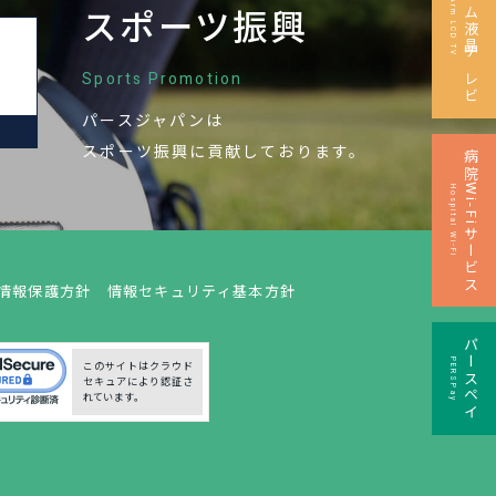
ロングアーム液晶テレビ
Long Arm LCD TV
スポーツ振興
Sports Promotion
パースジャパンは
M
スポーツ振興に
貢献しております。
病院Wi-Fiサービス
Hospital Wi-Fi
情報保護方針
情報セキュリティ基本方針
パースペイ
PERSPay
このサイトはクラウド
セキュアにより認証さ
れています。