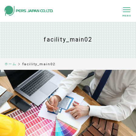
MENU
私たちの特長
About Us
facility_main02
事業内容
Business
事例紹介
Case
facility_main02
ホーム
企業情報
Company
採用情報
Recruit
パートナー募集
Partners
0120-891-224
平日 9:00～17:45