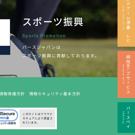
ロングアーム液晶テレビ
Long Arm LCD TV
スポーツ振興
Sports Promotion
パースジャパンは
M
スポーツ振興に
貢献しております。
病院Wi-Fiサービス
Hospital Wi-Fi
情報保護方針
情報セキュリティ基本方針
パースペイ
PERSPay
このサイトはクラウド
セキュアにより認証さ
れています。