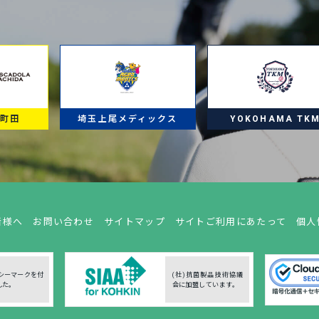
ラ町田
埼玉上尾メディックス
YOKOHAMA TK
者様へ
お問い合わせ
サイトマップ
サイトご利用にあたって
個人
シーマークを付
(社)抗菌製品技術協議
した。
会に加盟しています。