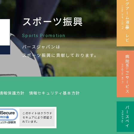
ロングアーム液晶テレビ
Long Arm LCD TV
スポーツ振興
Sports Promotion
パースジャパンは
M
スポーツ振興に
貢献しております。
病院Wi-Fiサービス
Hospital Wi-Fi
情報保護方針
情報セキュリティ基本方針
パースペイ
PERSPay
このサイトはクラウド
セキュアにより認証さ
れています。