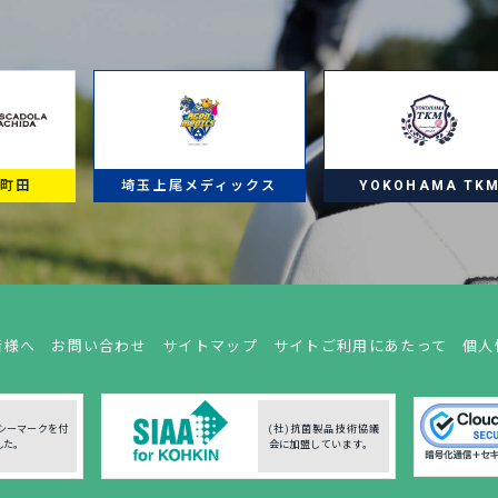
ラ町田
埼玉上尾メディックス
YOKOHAMA TK
者様へ
お問い合わせ
サイトマップ
サイトご利用にあたって
個人
シーマークを付
(社)抗菌製品技術協議
した。
会に加盟しています。