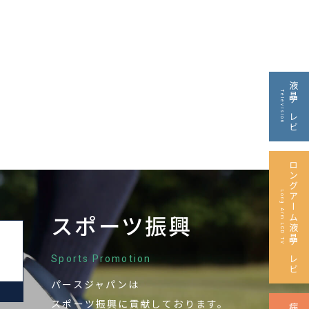
液晶テレビ
Television
ロングアーム液晶テレビ
Long Arm LCD TV
スポーツ振興
Sports Promotion
パースジャパンは
M
スポーツ振興に
貢献しております。