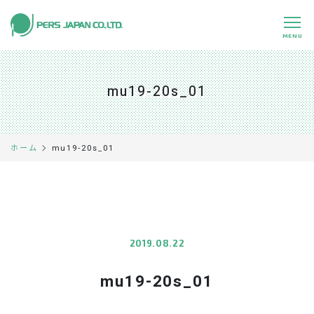
MENU
私たちの特長
About Us
mu19-20s_01
事業内容
Business
事例紹介
Case
mu19-20s_01
ホーム
企業情報
Company
採用情報
Recruit
パートナー募集
Partners
2019.08.22
mu19-20s_01
0120-891-224
平日 9:00～17:45