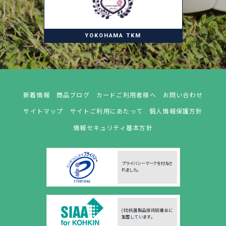
YOKOHAMA TKM
新着情報
商品ブログ
カードご利用者様へ
お問い合わせ
サイトマップ
サイトご利用にあたって
個人情報保護方針
情報セキュリティ基本方針
プライバシーマークを付与さ
れました。
(社)抗菌製品技術協議会に
加盟しています。