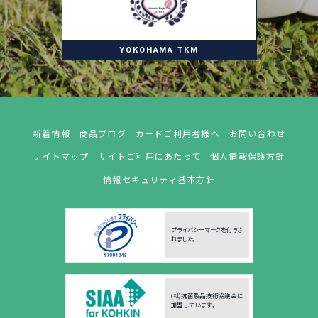
YOKOHAMA TKM
新着情報
商品ブログ
カードご利用者様へ
お問い合わせ
サイトマップ
サイトご利用にあたって
個人情報保護方針
情報セキュリティ基本方針
プライバシーマークを付与さ
れました。
(社)抗菌製品技術協議会に
加盟しています。