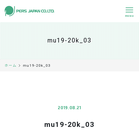
MENU
私たちの特長
About Us
mu19-20k_03
事業内容
Business
事例紹介
Case
mu19-20k_03
ホーム
企業情報
Company
採用情報
Recruit
パートナー募集
Partners
2019.08.21
mu19-20k_03
0120-891-224
平日 9:00～17:45