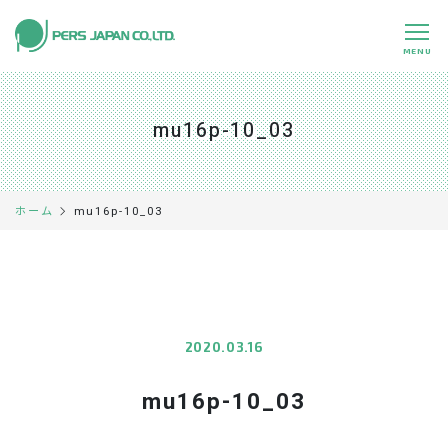
MENU
私たちの特長
About Us
mu16p-10_03
事業内容
Business
事例紹介
Case
mu16p-10_03
ホーム
企業情報
Company
採用情報
Recruit
パートナー募集
Partners
2020.03.16
mu16p-10_03
0120-891-224
平日 9:00～17:45