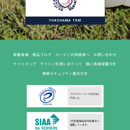
YOKOHAMA TKM
新着情報
商品ブログ
カードご利用者様へ
お問い合わせ
サイトマップ
サイトご利用にあたって
個人情報保護方針
情報セキュリティ基本方針
プライバシーマークを付与さ
れました。
(社)抗菌製品技術協議会に
加盟しています。