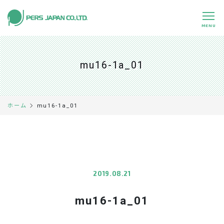
MENU
私たちの特長
About Us
mu16-1a_01
事業内容
Business
事例紹介
Case
mu16-1a_01
ホーム
企業情報
Company
採用情報
Recruit
パートナー募集
Partners
2019.08.21
mu16-1a_01
0120-891-224
平日 9:00～17:45