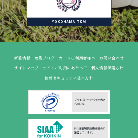
YOKOHAMA TKM
新着情報
商品ブログ
カードご利用者様へ
お問い合わせ
サイトマップ
サイトご利用にあたって
個人情報保護方針
情報セキュリティ基本方針
プライバシーマークを付与さ
れました。
(社)抗菌製品技術協議会に
加盟しています。