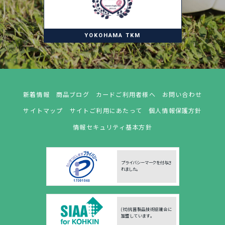
YOKOHAMA TKM
新着情報
商品ブログ
カードご利用者様へ
お問い合わせ
サイトマップ
サイトご利用にあたって
個人情報保護方針
情報セキュリティ基本方針
プライバシーマークを付与さ
れました。
(社)抗菌製品技術協議会に
加盟しています。