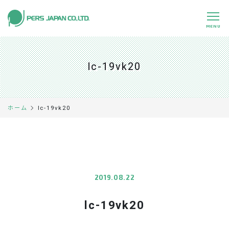
MENU
私たちの特長
About Us
lc-19vk20
事業内容
Business
事例紹介
Case
lc-19vk20
ホーム
企業情報
Company
採用情報
Recruit
パートナー募集
Partners
2019.08.22
lc-19vk20
0120-891-224
平日 9:00～17:45