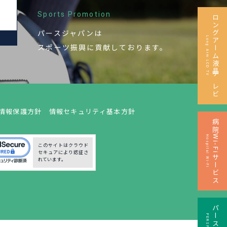
Sports Promotion
ロングアーム液晶テレビ
パースジャパンは
M
Long Arm LCD TV
スポーツ振興に
貢献しております。
情報保護方針
情報セキュリティ基本方針
病院Wi-Fiサービス
Hospital Wi-Fi
このサイトはクラウド
セキュアにより認証さ
れています。
パースペイ
PERSPay