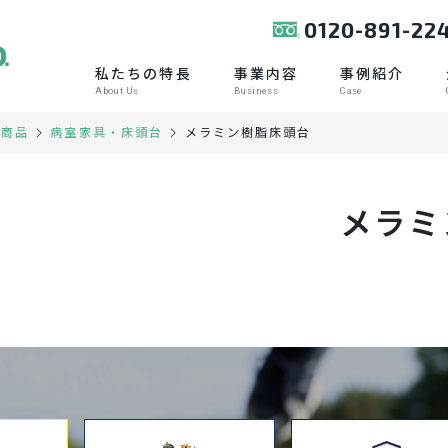
0120-891-22
私たちの特長
事業内容
事例紹介
About Us
Business
Case
メラミン樹脂床頭台
扱商品
病室家具・床頭台
メラミ