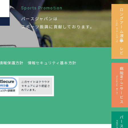
Sports Promotion
ロングアーム液晶テレビ
パースジャパンは
M
Long Arm LCD TV
スポーツ振興に
貢献しております。
情報保護方針
情報セキュリティ基本方針
病院Wi-Fiサービス
Hospital Wi-Fi
このサイトはクラウド
セキュアにより認証さ
れています。
パースペイ
PERSPay