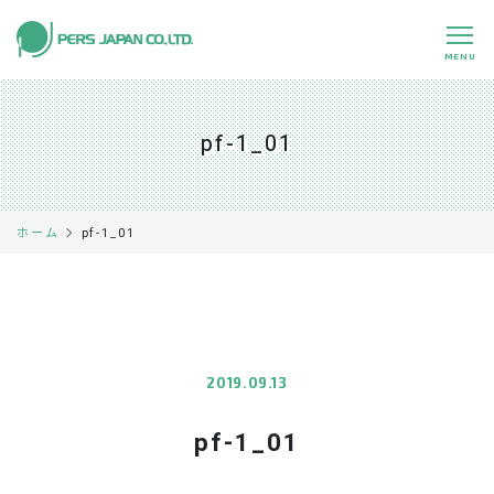
MENU
私たちの特長
About Us
pf-1_01
事業内容
Business
事例紹介
Case
pf-1_01
ホーム
企業情報
Company
採用情報
Recruit
パートナー募集
Partners
2019.09.13
pf-1_01
0120-891-224
平日 9:00～17:45