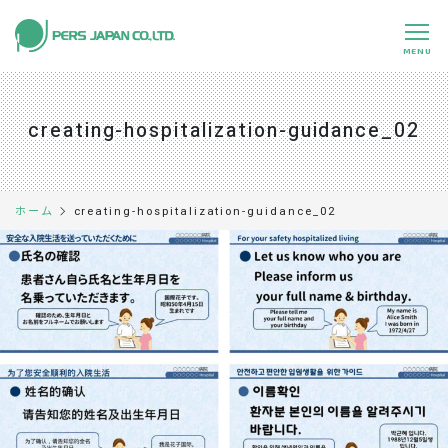
MENU
私たちの特長
About Us
creating-hospitalization-guidance_02
事業内容
Business
事例紹介
Case
creating-hospitalization-guidance_02
ホーム
企業情報
Company
採用情報
Recruit
パートナー募集
Partners
0120-891-224
平日 9:00～17:45