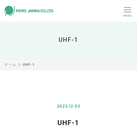
MENU
私たちの特長
About Us
UHF-1
事業内容
Business
事例紹介
Case
UHF-1
ホーム
企業情報
Company
採用情報
Recruit
パートナー募集
Partners
2022.12.02
UHF-1
0120-891-224
平日 9:00～17:45