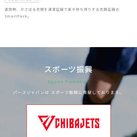
退院時、かさばる衣類を清潔圧縮で楽々持ち帰りする衣類圧縮の
SmartPack。
スポーツ振興
Sports Promotion
パースジャパンは
スポーツ振興に
貢献しております。