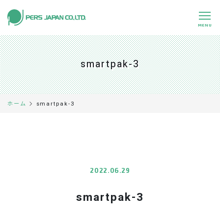
MENU
私たちの特長
About Us
smartpak-3
事業内容
Business
事例紹介
Case
smartpak-3
ホーム
企業情報
Company
採用情報
Recruit
パートナー募集
Partners
2022.06.29
smartpak-3
0120-891-224
平日 9:00～17:45